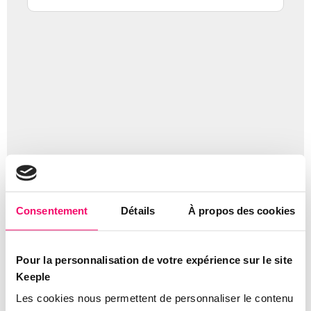
Consentement
Détails
À propos des cookies
Alle Antworten finden Sie in unserem FAQ-Bereich!
Sie
können mit Hilfe der Artikelsuche darauf zugreifen.
Wenn Sie dann noch weitere Hilfe benötigen, zögern Sie
Pour la personnalisation de votre expérience sur le site
nicht, uns über das obige Formular zu kontaktieren.
Keeple
Unser Supportteam wird Ihnen schnellstmöglich
antworten.
Les cookies nous permettent de personnaliser le contenu