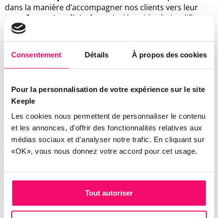
dans la manière d’accompagner nos clients vers leur
transformation digitale
et ainsi les aider à simplifier
leurs
processus administratifs et RH
.
Nous avons choisi de nous certifier
Qualiopi
avec une
Consentement
Détails
À propos des cookies
seule idée en tête : évaluer nos processus de formation
par rapport à un référentiel reconnu et certifiant.
C’est non seulement une belle occasion de nous
Pour la personnalisation de votre expérience sur le site
questionner, de nous perfectionner et d’améliorer nos
Keeple
pratiques et c’est aussi
une vraie reconnaissance
et
un
Les cookies nous permettent de personnaliser le contenu
gage de qualité
de nos formations et de nos
consultants.
et les annonces, d'offrir des fonctionnalités relatives aux
médias sociaux et d'analyser notre trafic. En cliquant sur
«OK», vous nous donnez votre accord pour cet usage.
C’est officiel :
nous sommes certifiés Qualiopi
depuis
juillet 2022.
Tout autoriser