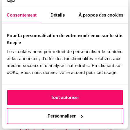
HR digitale Transformation #4:
Kommunikation
Consentement
Détails
À propos des cookies
Über den Zeitraum von wenigen Jahren haben sich
die Kommunikationstools der HR komplett
Pour la personnalisation de votre expérience sur le site
verändert und die digitale Transformation hat
Keeple
dieses Phänomen verstärkt. Das Personalwesen
Les cookies nous permettent de personnaliser le contenu
kann die ihr zur Verfügung stehenden, digitalen
et les annonces, d'offrir des fonctionnalités relatives aux
Ressourcen einsetzen, wie etwa Webseiten,
médias sociaux et d'analyser notre trafic. En cliquant sur
«OK», vous nous donnez votre accord pour cet usage.
Kundenrezensionen und soziale Netzwerke. Aus
diesem Blickwinkel heraus bietet die digitale
Evolution mehr Nähe zu Kunden und Kollegen,
erhöhte Transparenz und befähigt das
Tout autoriser
Unternehmen, eine breitere
Kommunikationsstrategie zu entwickeln.
Personnaliser
Zusammenführen von Menschen