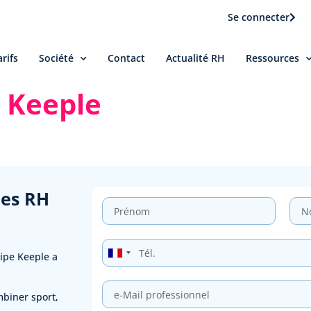
Se connecter
arifs
Société
Contact
Actualité RH
Ressources
 Keeple
ces RH
France
uipe Keeple a
+33
biner sport,