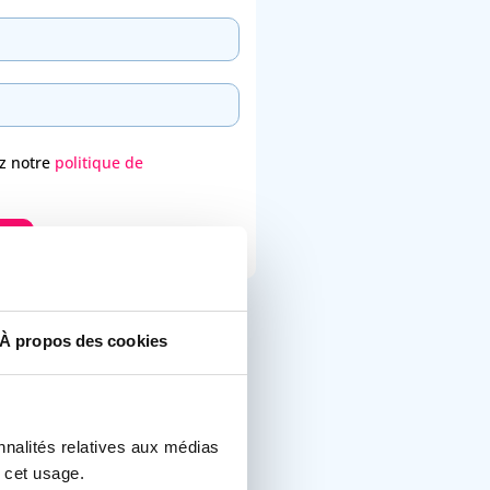
ez notre
politique de
r
'été
À propos des cookies
artir en congés
s, rébus, etc.
nnalités relatives aux médias
s
 cet usage.