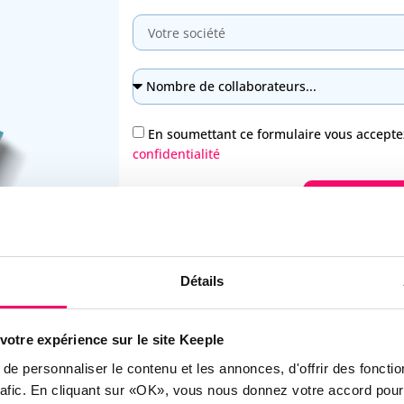
En soumettant ce formulaire vous accept
confidentialité
Télécharge
Des
playlists
pour vous accompagner tout l
Détails
La
To Do List
des choses à faire avant de p
Une
multitude de jeux
: quizz, mots croisé
votre expérience sur le site Keeple
Des
recettes estivales
rapides à préparer
e personnaliser le contenu et les annonces, d'offrir des fonctio
Du contenu pour
enrichir vos compétence
trafic. En cliquant sur «OK», vous nous donnez votre accord pour