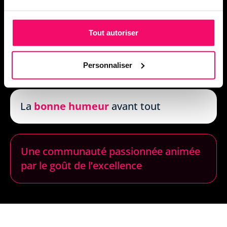
Des métiers pour relever les
défis
de demain
: nous innovons sans
Tout autoriser
cesse afin de contribuer à la
simplification des processus
Personnaliser
La
bonne humeur
avant tout
Une communauté passionnée animée
par le goût de l’excellence