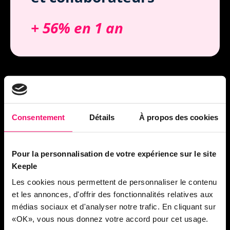
+ 56% en 1 an
Un objectif commun de
Consentement
Détails
À propos des cookies
devenir leader européen de
la la digitalisation
des
processus administratifs et
Pour la personnalisation de votre expérience sur le site
Keeple
RH
Les cookies nous permettent de personnaliser le contenu
et les annonces, d'offrir des fonctionnalités relatives aux
médias sociaux et d'analyser notre trafic. En cliquant sur
«OK», vous nous donnez votre accord pour cet usage.