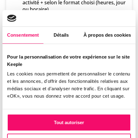
activité + selon le format choisi (heures, jour
ou horaire)
Circuit d'approbation
Gestion des heures supplémentaires (qui
Consentement
Détails
À propos des cookies
remontent dans Keeple Congés et
absences)
Pour la personnalisation de votre expérience sur le site
Création de feuille de temps (à la semaine
ou au mois)
Keeple
Les cookies nous permettent de personnaliser le contenu
Système d'alerte en cas de retard de
et les annonces, d'offrir des fonctionnalités relatives aux
déclaration
médias sociaux et d'analyser notre trafic. En cliquant sur
Horaires de nuit paramétrables
«OK», vous nous donnez votre accord pour cet usage.
Création de semaines types pour des
déclarations plus rapides.
Tout autoriser
Détails des temps saisis
Visibilité sur les écarts réalisés