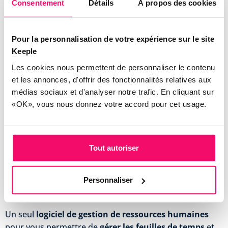
Consentement
Détails
À propos des cookies
Une plateforme pour toutes
Pour la personnalisation de votre expérience sur le site
nos solutions
Keeple
Les cookies nous permettent de personnaliser le contenu
et les annonces, d'offrir des fonctionnalités relatives aux
Nos modules
Keeple Congés
et
Keeple Temps et
médias sociaux et d'analyser notre trafic. En cliquant sur
«OK», vous nous donnez votre accord pour cet usage.
Activités
sont connectés :
Les absences redescendent dans Temps et
Activités
Tout autoriser
Les heures supplémentaires peuvent être
ajoutées dans le module Congés
Un seul paramétrage pour l’ensemble des
Personnaliser
modules
Un seul
logiciel de gestion de ressources humaines
pour vous permettre de
gérer les feuilles de temps
et