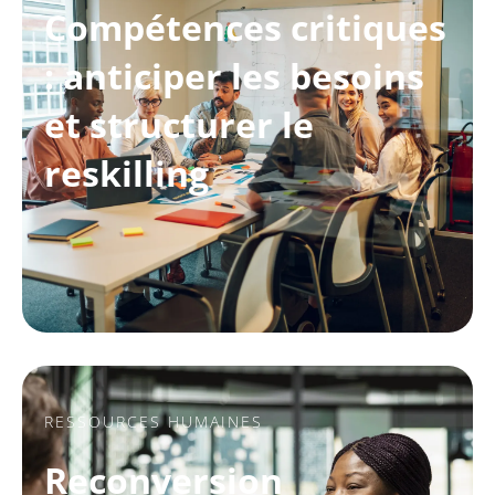
Compétences critiques
: anticiper les besoins
et structurer le
reskilling
RESSOURCES HUMAINES
Reconversion