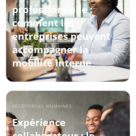
professionnelle :
comment les
entreprises peuvent
accompagner la
mobilité interne
RESSOURCES HUMAINES
Expérience
collaborateur : le