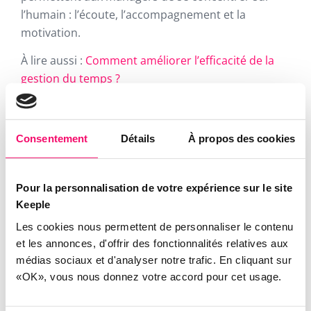
l’humain : l’écoute, l’accompagnement et la
motivation.
À lire aussi :
Comment améliorer l’efficacité de la
gestion du temps ?
Aller plus loin : créer une
dynamique durable au sein des
Consentement
Détails
À propos des cookies
équipes
Pour la personnalisation de votre expérience sur le site
Réengager les équipes après les vacances, c’est
Keeple
bien. Maintenir l’élan dans la durée, c’est encore
Les cookies nous permettent de personnaliser le contenu
mieux. Voici quelques idées pour entretenir la
et les annonces, d'offrir des fonctionnalités relatives aux
motivation au fil des mois :
médias sociaux et d'analyser notre trafic. En cliquant sur
«OK», vous nous donnez votre accord pour cet usage.
Mettre en place des
rituels d’équipe
(stand-
up meetings, points mensuels, moments