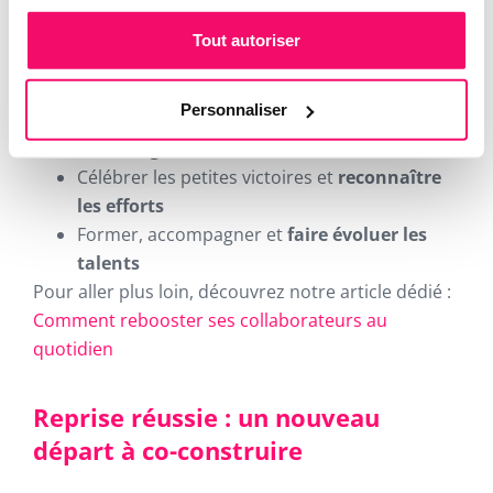
informels)
Créer des objectifs courts
mais stimulants,
Tout autoriser
avec des feedbacks réguliers
Impliquer
davantage
les collaborateurs
Personnaliser
dans la prise de décision
Encourager les initiatives
et l’autonomie
Célébrer les petites victoires et
reconnaître
les efforts
Former, accompagner et
faire évoluer les
talents
Pour aller plus loin, découvrez notre article dédié :
Comment rebooster ses collaborateurs au
quotidien
Reprise réussie : un nouveau
départ à co-construire