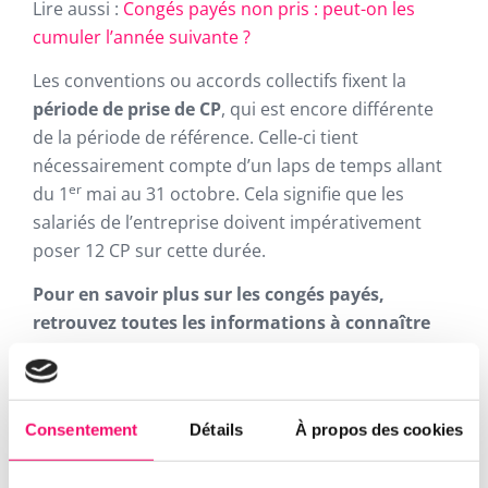
Lire aussi :
Congés payés non pris : peut-on les
cumuler l’année suivante ?
Les conventions ou accords collectifs fixent la
période de prise de CP
, qui est encore différente
de la période de référence. Celle-ci tient
nécessairement compte d’un laps de temps allant
er
du 1
mai au 31 octobre. Cela signifie que les
salariés de l’entreprise doivent impérativement
poser 12 CP sur cette durée.
Pour en savoir plus sur les congés payés,
retrouvez toutes les informations à connaître
dans notre
guide ultime.
Avec Keeple, vous n’avez (presque) plus à vous
soucier des nouveautés règlementaires, notre
Consentement
Détails
À propos des cookies
outil s’adaptera pour vous
! Keeple simplifie le
travail des services RH dans la gestion des congés