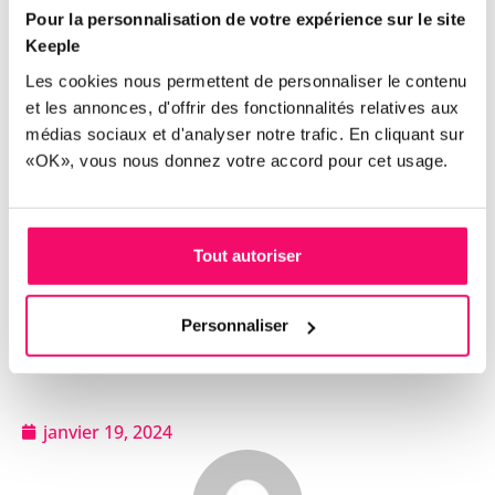
payés. Vous cherchez un outil facile à prendre en
Pour la personnalisation de votre expérience sur le site
main, pour digitaliser cette partie ? Avec Keeple,
Keeple
c’est un jeu d’enfant !
Contactez-nous
!
Les cookies nous permettent de personnaliser le contenu
et les annonces, d'offrir des fonctionnalités relatives aux
médias sociaux et d'analyser notre trafic. En cliquant sur
«OK», vous nous donnez votre accord pour cet usage.
Tout autoriser
Personnaliser
Réservez votre démo
janvier 19, 2024