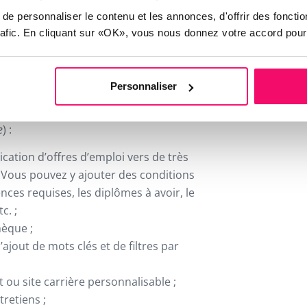
rutement
e personnaliser le contenu et les annonces, d'offrir des fonctio
trafic. En cliquant sur «OK», vous nous donnez votre accord pour
crutent massivement et qui voient
ar semaine, le logiciel de recrutement
aux ressources humaines. Quelles sont
Personnaliser
til miracle ?
Il dématérialise tout le
 de candidats
dont (
liste de
e
) :
ication d’offres d’emploi vers de très
Vous pouvez y ajouter des conditions
nces requises, les diplômes à avoir, le
c. ;
hèque ;
’ajout de mots clés et de filtres par
t ou site carrière personnalisable ;
tretiens ;