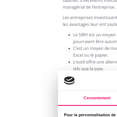
salariés, d’excellents indica
managérial de l’entreprise.
Les entreprises investissen
les avantages leur ont sauté a
Le SIRH est un moyen 
pourraient être automa
C’est un moyen de mo
Excel ou le papier.
L’outil offre une alter
tels que la paie.
S’il est plutôt recommandé 
faire l’affaire dans de plus
Consentement
croissance.
Pour la personnalisation de 