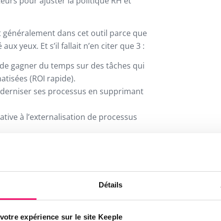
teurs pour ajuster la politique RH et
t généralement dans cet outil parce que
ux yeux. Et s’il fallait n’en citer que 3 :
de gagner du temps sur des tâches qui
tisées (ROI rapide).
derniser ses processus en supprimant
native à l’externalisation de processus
pour les PME et plus, il peut également
 petites structures en phase de
Détails
votre expérience sur le site Keeple