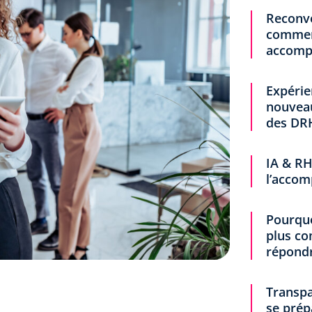
Reconve
comment
accompa
Expérie
nouveau
des DR
IA & RH
l’accom
Pourquo
plus c
répond
Transpa
se prép