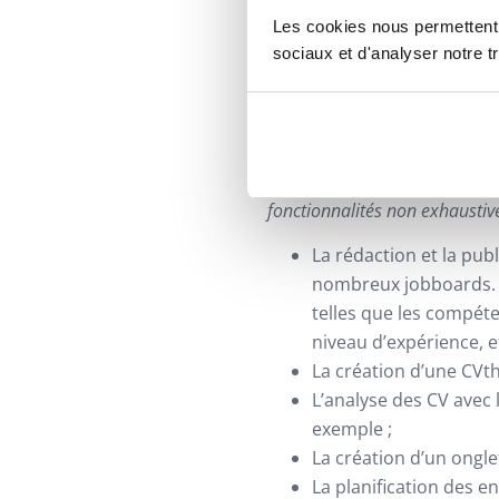
2. Logiciel de rec
Les cookies nous permettent d
sociaux et d'analyser notre 
Dans les entreprises qui re
arriver des milliers de CV p
apparaît comme salvateur 
les fonctionnalités de cet ou
processus de recrutement
fonctionnalités non exhaustiv
La rédaction et la publ
nombreux jobboards. 
telles que les compéte
niveau d’expérience, et
La création d’une CVt
L’analyse des CV avec l
exemple ;
La création d’un ongle
La planification des en