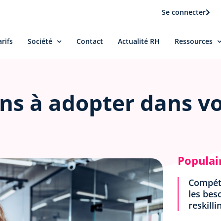
Se connecter
arifs
Société
Contact
Actualité RH
Ressources
ions à adopter dans v
Populai
Compéte
les beso
reskilli