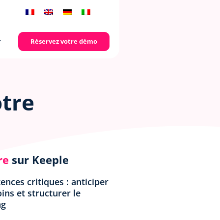
Réservez votre démo
otre
re
sur Keeple
nces critiques : anticiper
ins et structurer le
ng