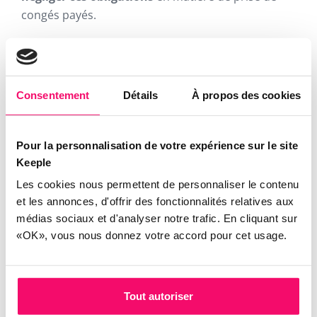
congés payés.
Congés illimités : comment les
mettre en place dans sa
Consentement
Détails
À propos des cookies
structure ?
S’il n’y a pas de recette miracle, certaines
bonnes
Pour la personnalisation de votre expérience sur le site
Keeple
pratiques
peuvent vous aider à mettre en place le
dispositif dans votre entreprise.
Les cookies nous permettent de personnaliser le contenu
et les annonces, d'offrir des fonctionnalités relatives aux
médias sociaux et d'analyser notre trafic. En cliquant sur
«OK», vous nous donnez votre accord pour cet usage.
Définir une politique de congés
ou une charte de bonnes
pratiques
Tout autoriser