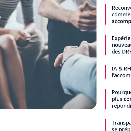
Reconve
comment
accompa
Expérie
nouveau
des DR
IA & RH
l’accom
Pourquo
plus c
répond
Transpa
se prép