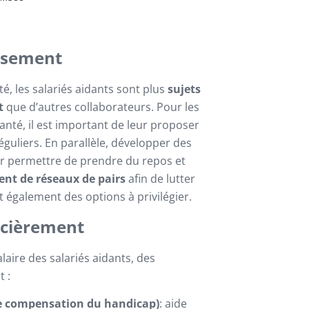
uisement
té, les salariés aidants sont plus
sujets
nt
que d’autres collaborateurs. Pour les
anté, il est important de leur proposer
éguliers. En parallèle, développer des
r permettre de prendre du repos et
nt de réseaux de pairs
afin de lutter
 également des options à privilégier.
ncièrement
alaire des salariés aidants, des
t :
de compensation du handicap)
: aide