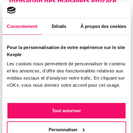
formation des managers efficace
Partir du réel managérial
Consentement
Détails
À propos des cookies
Une formation des managers n’a d’impact que si
elle part de leur quotidien : gestion des
interruptions, arbitrage des urgences,
Pour la personnalisation de votre expérience sur le site
communication avec la hiérarchie… Les mises en
Keeple
situation, les cas concrets et les échanges entre
Les cookies nous permettent de personnaliser le contenu
pairs permettent d’ancrer les apprentissages et de
et les annonces, d'offrir des fonctionnalités relatives aux
fournir des outils immédiatement utilisables.
médias sociaux et d'analyser notre trafic. En cliquant sur
«OK», vous nous donnez votre accord pour cet usage.
Intégrer les outils numériques
Le management du temps ne peut plus se
Tout autoriser
concevoir sans les outils numériques. Un
logiciel
de gestion des temps et des activités
facilite
énormément la gestion et le pilotage des équipes.
Personnaliser