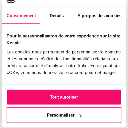
l’année est un atout majeur
, tant pour vous que
pour votre manager. Il permet de
retracer
Consentement
Détails
À propos des cookies
l’ensemble de vos réalisations
, de
visualiser
votre progression
et d’
identifier les éventuels
points de blocage
. Lors de l’entretien annuel, ces
Pour la personnalisation de votre expérience sur le site
données objectives viennent appuyer vos propos
Keeple
et facilitent la discussion.
Les cookies nous permettent de personnaliser le contenu
et les annonces, d'offrir des fonctionnalités relatives aux
En détaillant vos activités quotidiennes, vous
médias sociaux et d'analyser notre trafic. En cliquant sur
contribuez à créer un historique précieux qui
«OK», vous nous donnez votre accord pour cet usage.
reflète fidèlement votre travail.
Pour vous aider dans cette tâche,
Keeple Temps &
Activités
est la solution idéale. Ce logiciel intuitif
Tout autoriser
vous permet de
consigner facilement vos temps
de travail
, de les
affecter à différents projets ou
Personnaliser
activités
, et de
générer des rapports détaillés
.
Votre manager pourra ainsi avoir une vision claire