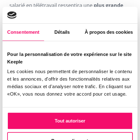
salarié en télétravail ressentira une
plus grande
autonomie
dans la gestion de ses tâches.
Consentement
Détails
À propos des cookies
Astuce n°6. S’équiper d’un outil de
gestion des jours de télétravail
Pour la personnalisation de votre expérience sur le site
comme Keeple
Keeple
De la même manière que le recours à un
outil de
Les cookies nous permettent de personnaliser le contenu
gestion des absences et des congés
aide les
et les annonces, d'offrir des fonctionnalités relatives aux
médias sociaux et d'analyser notre trafic. En cliquant sur
managers à adapter les plannings,
un outil de
«OK», vous nous donnez votre accord pour cet usage.
suivi des jours de télétravail permet de
vérifier si
un salarié travaille à distance et donc reste
joignable, ou s’il est absent
(maladie ou congé).
Tout autoriser
Partenaire des services RH, des managers et des
collaborateurs,
Keeple complète son logiciel RH